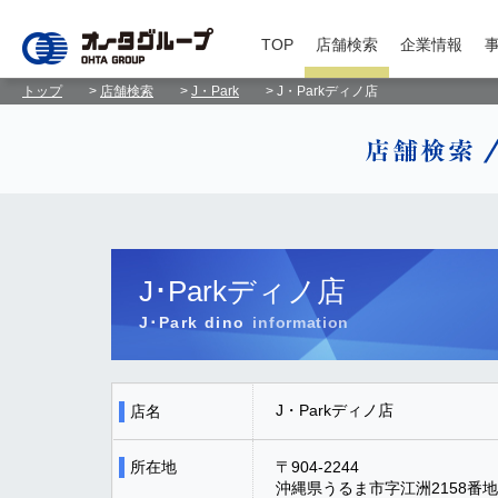
TOP
店舗検索
企業情報
トップ
>
店舗検索
>
J・Park
> J・Parkディノ店
J･Parkディノ店
J･Park dino
J・Parkディノ店
店名
所在地
〒904-2244
沖縄県うるま市字江洲2158番地