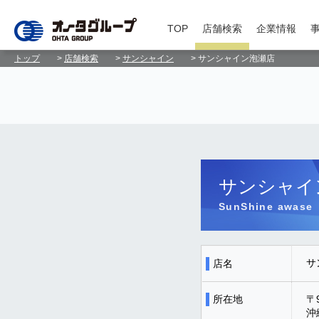
TOP
店舗検索
企業情報
トップ
>
店舗検索
>
サンシャイン
> サンシャイン泡瀬店
サンシャイ
SunShine awase
サ
店名
所在地
〒9
沖