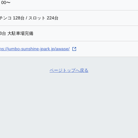
：00〜
チンコ 128台 / スロット 224台
73台 大駐車場完備
tps://jumbo-sunshine-jpark.jp/awase/
ページトップへ戻る